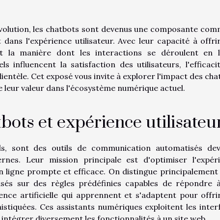
olution, les chatbots sont devenus une composante co
dans l'expérience utilisateur. Avec leur capacité à offri
ent la manière dont les interactions se déroulent en l
influencent la satisfaction des utilisateurs, l'efficaci
a clientèle. Cet exposé vous invite à explorer l'impact des ch
e leur valeur dans l'écosystème numérique actuel.
bots et expérience utilisateu
ls, sont des outils de communication automatisés de
nes. Leur mission principale est d'optimiser l'expér
en ligne prompte et efficace. On distingue principalement
asés sur des règles prédéfinies capables de répondre 
gence artificielle qui apprennent et s'adaptent pour offri
histiquées. Ces assistants numériques exploitent les inter
intégrer diversement les fonctionnalités à un site web.