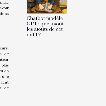
timule
avoir
tions
Chatbot modèle
GPT : quels sont
les atouts de cet
outil ?
eurs.
rs de
ateur
 plus
es en
r une
lient
ir de