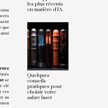
les plus récents
en matière d'IA.
 sans
avers
ssent
ne que
ainsi
rvice
tisés
Quelques
se
se
conseils
r-clé
pratiques pour
à ces
choisir votre
sabre laser
nt au
ntion