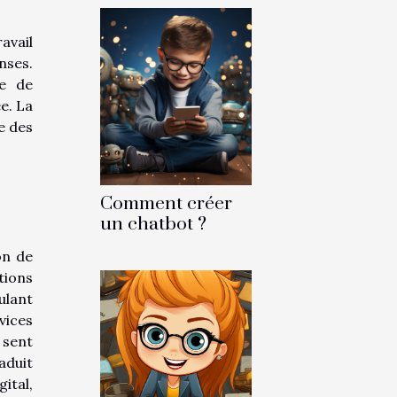
avail
nses.
he de
e. La
ce des
Comment créer
un chatbot ?
on de
tions
ulant
vices
 sent
aduit
ital,