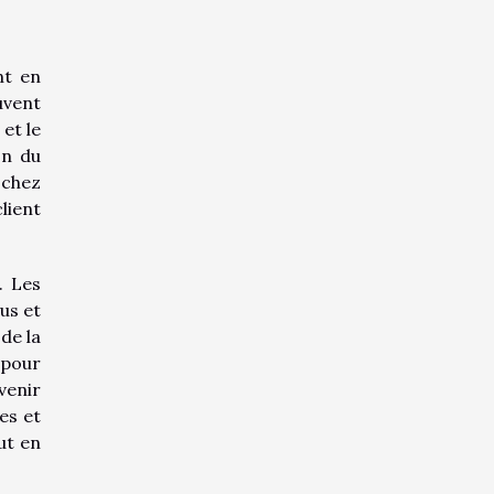
nt en
uvent
et le
on du
 chez
lient
. Les
us et
 de la
 pour
venir
es et
ut en