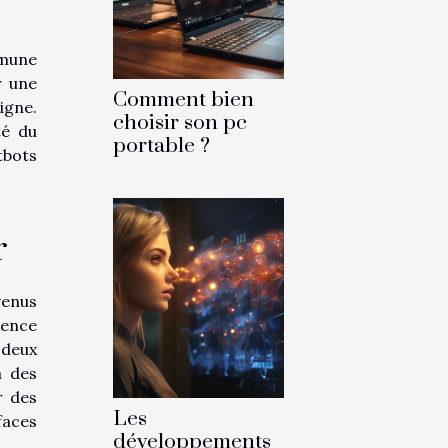
mmune
r une
Comment bien
igne.
choisir son pc
té du
portable ?
atbots
r
venus
ience
 deux
à des
r des
Les
faces
développements