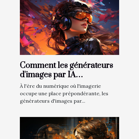
Comment les générateurs
d'images par IA
transforment-ils le secteur
À l'ère du numérique où l'imagerie
du graphisme digital ?
occupe une place prépondérante, les
générateurs d'images par...