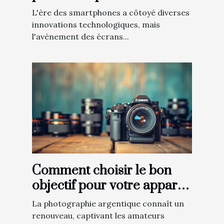
marché mobile et
L'ère des smartphones a côtoyé diverses
perspectives d'avenir
innovations technologiques, mais
l'avènement des écrans...
Comment choisir le bon
objectif pour votre appareil
photo argentique
La photographie argentique connaît un
renouveau, captivant les amateurs