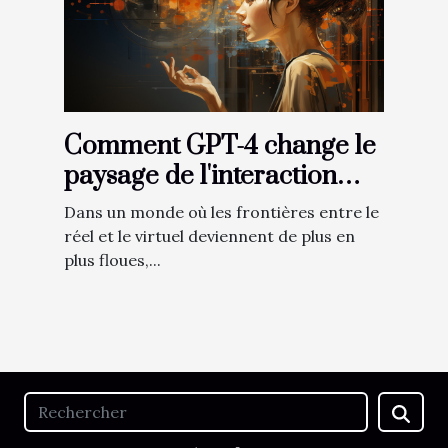
Comment GPT-4 change le
paysage de l'interaction
homme-machine avec la
Dans un monde où les frontières entre le
compréhension des images
réel et le virtuel deviennent de plus en
plus floues,...