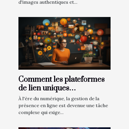
d'images authentiques et...
Comment les plateformes
de lien uniques
transforment la gestion de
À l'ère du numérique, la gestion de la
présence en ligne
présence en ligne est devenue une tâche
complexe qui exige...