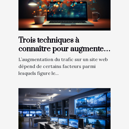
Trois techniques à
connaître pour augmenter
le trafic sur son site web
L’augmentation du trafic sur un site web
dépend de certains facteurs parmi
lesquels figure le...