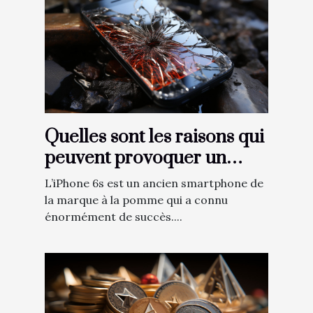
Quelles sont les raisons qui
peuvent provoquer un
dysfonctionnement au
L’iPhone 6s est un ancien smartphone de
niveau de l’écran d’un
la marque à la pomme qui a connu
iPhone 6s ?
énormément de succès....